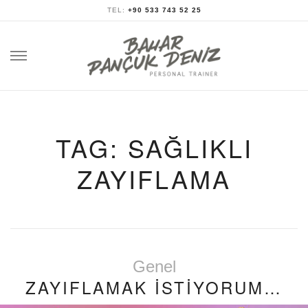
TEL:
+90 533 743 52 25
Skip
to
content
TAG: SAĞLIKLI
ZAYIFLAMA
Genel
ZAYIFLAMAK İSTİYORUM…