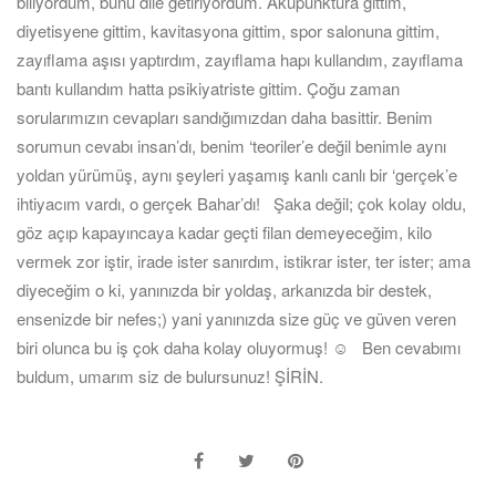
biliyordum, bunu dile getiriyordum. Akupunktura gittim,
diyetisyene gittim, kavitasyona gittim, spor salonuna gittim,
zayıflama aşısı yaptırdım, zayıflama hapı kullandım, zayıflama
bantı kullandım hatta psikiyatriste gittim. Çoğu zaman
sorularımızın cevapları sandığımızdan daha basittir. Benim
sorumun cevabı insan’dı, benim ‘teoriler’e değil benimle aynı
yoldan yürümüş, aynı şeyleri yaşamış kanlı canlı bir ‘gerçek’e
ihtiyacım vardı, o gerçek Bahar’dı! Şaka değil; çok kolay oldu,
göz açıp kapayıncaya kadar geçti filan demeyeceğim, kilo
vermek zor iştir, irade ister sanırdım, istikrar ister, ter ister; ama
diyeceğim o ki, yanınızda bir yoldaş, arkanızda bir destek,
ensenizde bir nefes;) yani yanınızda size güç ve güven veren
biri olunca bu iş çok daha kolay oluyormuş! ☺ Ben cevabımı
buldum, umarım siz de bulursunuz! ŞİRİN.