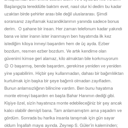
Başlangıçta tereddütle baktım evet, nasıl olur ki dedim bu kadar
uzaktan birde şehirler arası bile değil uluslararası. Şimdi
sorarsanız zayıflamak kazandıklarımın yanında sadece bonus
derim. O şahane bir insan. Her zaman telefonum kadar yakındı
bana ve ister inanın ister inanmayın ben hayatımda ilk kez
istediğim kiloya inmeyi başardım hem de üç ayda. Ezber
bozdum, resmen ezber bozdum. Ve artık kendime olan
güvenimi kimse geri alamaz, kilo almaktan bile korkmuyorum
😉 O başarmış, bende başardım, gerekirse yeniden ve yeniden
yine yapabilirim. Hiçbir şey kullanmadan, dahası bir bağımlılıktan
kurtulmak için başka bir şeye bağımlı olmadan zayıfladım.
Bunun anlamsızlığının bilincine vardım. Ben bunu hayatıma
monte etmeyi başardım en başta Bahar Hanımın dediği gibi.
Kişiye özel, sizin hayatınıza monte edebileceğiniz bir şey ancak
kalıcı olabilir demişti bana. Tam anlamamıştım ama yaşadım ve
gördüm. Sonrada bu harika insanla tanışmak için gün sayar
oldum İnşallah mayıs ayında. Zeynep S. Güler’in kaleminden;