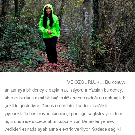
VE ÖZGÜRLÜK… Bu konuyu
anlatmaya bir deneyle başlamak istiyorum.Yapılan bu deney,
abur cuburların nasıl bir bağımlılığa sebep olduğunu çok açık bir
şekilde gösteriyor. De­neklerden birisi sadece sağlıklı
yiyeceklerle besleniyor; ikincisi çoğunluğu sağlıklı yiyecekler;
üçüncüsü ise sadece abur cubur yiyor. Denekler yemek
yedikleri esnada ayaklarına elektrik veriliyor. Sadece sağlıklı