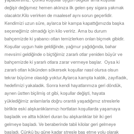
değişir değişmez hemen aklınıza ilk gelen şey sigara yakmak
olacaktır.Kilo verirken de maalesef aynı sorun geçerlidir.
Kendimizi uzun süre, aylarca bir kampa kapattığımızda başka
seçeneğimiz olmadığı için kilo veririz. Ama bu durum
bahçemizde ki yabancı otları temizlerken onları biçmek gibidir.
Koşullar uygun hale geldiğinde, yağmur yağdığında, bahar
mevsimi geldiğinde o biçtiğimiz zararlı otlar yeniden büyür ve
bahçemizde ki yararlı otlara zarar vermeye başlar. Oysa ki
zararlı otları kökünden sökersek koşullar nasıl olursa olsun
tekrar büyüme olasılığı yoktur.Aylarca kampta kaldık, zayıfladık,
hedefimizi yakaladık. Sonra kendi hayatlarımıza geri döndük,
aynen üstten biçilmiş ot gibi, koşullar değişti, hayata
yüklediğimiz anlamlarla doğru orantılı yaşadığımız streslerle
birlikte eski alışkanlıklarımızı hortlatan koşullarda yaşamaya
başladık ve altta kökleri duran bu alışkanlıklar bir iki geri
gelmeye başladı. Ve beraberinde tabii kilolar geri gelmeye
başladı. Çünkü bu güne kadar stresle baş etme yolu olarak