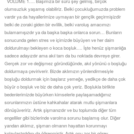
VOLUME 1…. Başımıza bir sürü şey gelmiş, birçok
olumsuzluk yaşamış olabiliriz. Belki çocukluğumuzda problem
vardır ya da hayallerimize uymayan bir gençlik geçirmişizdir
belki de zoraki giden bir evlilik, belki varoluş amacımızı
bulamamışızdır ya da başka başka onlarca sorun… Bunların
sonucunda gelen stres ve içimizde büyüyen ve her daim
doldurulmayı bekleyen o koca boşluk…. İşte henüz şişmanlığa
sadece adayızdır ama akıl tam da bu noktada devreye girer.
Gerçek zor ve değişmez göründüğünde, akıl yönünü o boşluğu
doldurmaya çeviriverir. Bizde aklımızın yönlendirmesiyle
boşluğu doldurmak için başlarız yemeğe, yedikçe de daha çok
büyür o boşluk ve biz de daha çok yeriz. Boşlukla birlikte
bedenlerimizde büyürken kimselerle paylaşamadığımız
sorunlarımızın üstüne kahkahalar atarak mutlu şişmanlara
dönüşüveririz. Artık şişmanızdır ve bu toplumda diğer tüm
engelliler gibi bizlerinde varolma sorunu başlamış olur. Diğer
yandan aklımız, şişman olmanın hayattan korunmayı
kolaylaştırdığını da öğrenmiştir. Artık onu zor bir görev