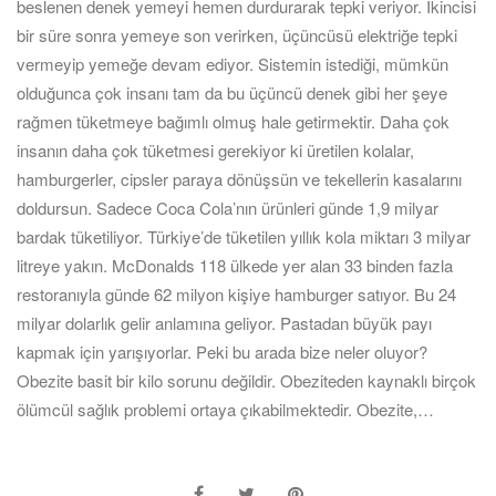
beslenen denek yemeyi hemen durdurarak tepki veriyor. İkincisi
bir süre sonra yemeye son verirken, üçüncüsü elektriğe tepki
vermeyip yemeğe devam ediyor. Sistemin istediği, mümkün
olduğunca çok insanı tam da bu üçüncü denek gibi her şeye
rağmen tüketmeye bağımlı olmuş hale getirmektir. Daha çok
insanın daha çok tüketmesi gerekiyor ki üretilen kolalar,
hamburgerler, cipsler paraya dönüşsün ve tekellerin kasalarını
doldursun. Sadece Coca Cola’nın ürünleri günde 1,9 milyar
bardak tüketiliyor. Türkiye’de tüketilen yıllık kola miktarı 3 milyar
litreye yakın. McDonalds 118 ülkede yer alan 33 binden fazla
restoranıyla günde 62 milyon kişiye hamburger satıyor. Bu 24
milyar dolarlık gelir anlamına geliyor. Pastadan büyük payı
kapmak için yarışıyorlar. Peki bu arada bize neler oluyor?
Obezite basit bir kilo sorunu değildir. Obeziteden kaynaklı birçok
ölümcül sağlık problemi ortaya çıkabilmektedir. Obezite,…