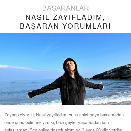
BAŞARANLAR
NASIL ZAYIFLADIM,
BAŞARAN YORUMLARI
Zeynep diyor ki; Nasıl zayıfladım, bunu anlatmaya başlamadan
önce şunu belirtmeliyim ki; bazı şeyler yaşamadan tam
anlaşılamaz. Ben online destek aldım ve 3 ayda 20 kilo verdim.