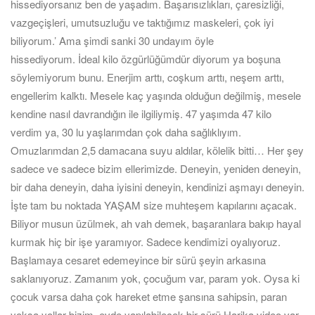
hissediyorsanız ben de yaşadım. Başarısızlıkları, çaresizliği,
vazgeçişleri, umutsuzluğu ve taktığımız maskeleri, çok iyi
biliyorum.’ Ama şimdi sanki 30 undayım öyle
hissediyorum. İdeal kilo özgürlüğümdür diyorum ya boşuna
söylemiyorum bunu. Enerjim arttı, coşkum arttı, neşem arttı,
engellerim kalktı. Mesele kaç yaşında olduğun değilmiş, mesele
kendine nasıl davrandığın ile ilgiliymiş. 47 yaşımda 47 kilo
verdim ya, 30 lu yaşlarımdan çok daha sağlıklıyım.
Omuzlarımdan 2,5 damacana suyu aldılar, kölelik bitti… Her şey
sadece ve sadece bizim ellerimizde. Deneyin, yeniden deneyin,
bir daha deneyin, daha iyisini deneyin, kendinizi aşmayı deneyin.
İşte tam bu noktada YAŞAM size muhteşem kapılarını açacak.
Biliyor musun üzülmek, ah vah demek, başaranlara bakıp hayal
kurmak hiç bir işe yaramıyor. Sadece kendimizi oyalıyoruz.
Başlamaya cesaret edemeyince bir sürü şeyin arkasına
saklanıyoruz. Zamanım yok, çocuğum var, param yok. Oysa ki
çocuk varsa daha çok hareket etme şansına sahipsin, paran
yoksa yollar bizim, evde yapılabilecek bir sürü Harika video var.