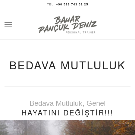
TEL:
+90 533 743 52 25
Skip
to
content
BEDAVA MUTLULUK
Bedava Mutluluk
,
Genel
HAYATINI DEĞİŞTİR!!!