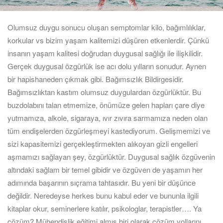
Olumsuz duygu sonucu oluşan semptomlar kilo, bağımlılıklar,
korkular vs bizim yaşam kalitemizi düşüren etkenlerdir. Çünkü
insanın yaşam kalitesi doğrudan duygusal sağlığı ile ilişkilidir.
Gerçek duygusal özgürlük ise acı dolu yılların sonudur. Aynen
bir hapishaneden çıkmak gibi. Bağımsızlık Bildirgesidir.
Bağımsızlıktan kastım olumsuz duygulardan özgürlüktür. Bu
buzdolabını talan etmemize, önümüze gelen hapları çare diye
yutmamıza, alkole, sigaraya, ıvır zıvıra sarmamıza neden olan
tüm endişelerden özgürleşmeyi kastediyorum. Gelişmemizi ve
sizi kapasitemizi gerçekleştirmekten alıkoyan gizli engelleri
aşmamızı sağlayan şey, özgürlüktür. Duygusal sağlık özgüvenin
altındaki sağlam bir temel gibidir ve özgüven de yaşamın her
adımında başarının sıçrama tahtasıdır. Bu yeni bir düşünce
değildir. Neredeyse herkes bunu kabul eder ve bununla ilgili
kitaplar okur, seminerlere katılır, psikologlar, terapistler…. Ya
çözüm? Mühendislik eğitimi almış biri olarak çözüm yollarını