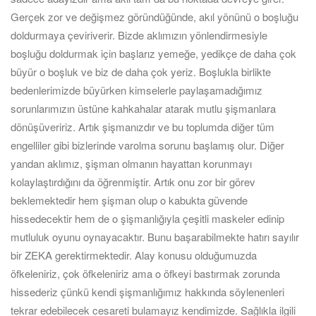
Gerçek zor ve değişmez göründüğünde, akıl yönünü o boşluğu
doldurmaya çeviriverir. Bizde aklımızın yönlendirmesiyle
boşluğu doldurmak için başlarız yemeğe, yedikçe de daha çok
büyür o boşluk ve biz de daha çok yeriz. Boşlukla birlikte
bedenlerimizde büyürken kimselerle paylaşamadığımız
sorunlarımızın üstüne kahkahalar atarak mutlu şişmanlara
dönüşüveririz. Artık şişmanızdır ve bu toplumda diğer tüm
engelliler gibi bizlerinde varolma sorunu başlamış olur. Diğer
yandan aklımız, şişman olmanın hayattan korunmayı
kolaylaştırdığını da öğrenmiştir. Artık onu zor bir görev
beklemektedir hem şişman olup o kabukta güvende
hissedecektir hem de o şişmanlığıyla çeşitli maskeler edinip
mutluluk oyunu oynayacaktır. Bunu başarabilmekte hatırı sayılır
bir ZEKA gerektirmektedir. Alay konusu olduğumuzda
öfkeleniriz, çok öfkeleniriz ama o öfkeyi bastırmak zorunda
hissederiz çünkü kendi şişmanlığımız hakkında söylenenleri
tekrar edebilecek cesareti bulamayız kendimizde. Sağlıkla ilgili