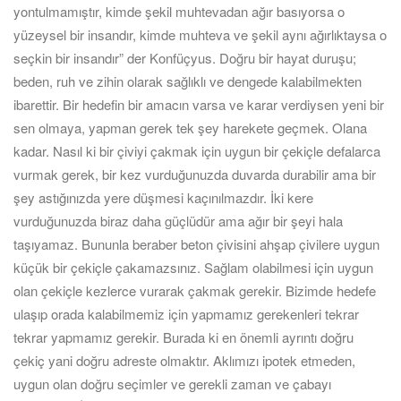
yontulmamıştır, kimde şekil muhtevadan ağır basıyorsa o
yüzeysel bir insandır, kimde muhteva ve şekil aynı ağırlıktaysa o
seçkin bir insandır” der Konfüçyus. Doğru bir hayat duruşu;
beden, ruh ve zihin olarak sağlıklı ve dengede kalabilmekten
ibarettir. Bir hedefin bir amacın varsa ve karar verdiysen yeni bir
sen olmaya, yapman gerek tek şey harekete geçmek. Olana
kadar. Nasıl ki bir çiviyi çakmak için uygun bir çekiçle defalarca
vurmak gerek, bir kez vurduğunuzda duvarda durabilir ama bir
şey astığınızda yere düşmesi kaçınılmazdır. İki kere
vurduğunuzda biraz daha güçlüdür ama ağır bir şeyi hala
taşıyamaz. Bununla beraber beton çivisini ahşap çivilere uygun
küçük bir çekiçle çakamazsınız. Sağlam olabilmesi için uygun
olan çekiçle kezlerce vurarak çakmak gerekir. Bizimde hedefe
ulaşıp orada kalabilmemiz için yapmamız gerekenleri tekrar
tekrar yapmamız gerekir. Burada ki en önemli ayrıntı doğru
çekiç yani doğru adreste olmaktır. Aklımızı ipotek etmeden,
uygun olan doğru seçimler ve gerekli zaman ve çabayı