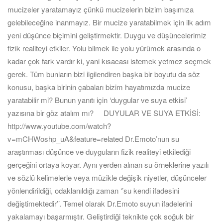
mucizeler yaratamayız çünkü mucizelerin bizim başımıza
gelebileceğine inanmayız. Bir mucize yaratabilmek için ilk adım
yeni düşünce biçimini geliştirmektir. Duygu ve düşüncelerimiz
fizik realiteyi etkiler. Yolu bilmek ile yolu yürümek arasında o
kadar çok fark vardır ki, yani kısacası istemek yetmez seçmek
gerek. Tüm bunların bizi ilgilendiren başka bir boyutu da söz
konusu, başka birinin çabaları bizim hayatımızda mucize
yaratabilir mi? Bunun yanıtı için ‘duygular ve suya etkisi’
yazısına bir göz atalım mı? DUYULAR VE SUYA ETKİSİ:
http://www.youtube.com/watch?
v=mCHWoshp_uA&feature=related Dr.Emoto’nun su
araştırması düşünce ve duyguların fizik realiteyi etkilediği
gerçeğini ortaya koyar. Aynı yerden alınan su örneklerine yazılı
ve sözlü kelimelerle veya müzikle değişik niyetler, düşünceler
yönlendirildiği, odaklanıldığı zaman ‘’su kendi ifadesini
değiştimektedir’’. Temel olarak Dr.Emoto suyun ifadelerini
yakalamayı başarmıştır. Geliştirdiği teknikte çok soğuk bir