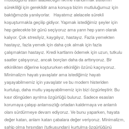
sürekliliği için gereklidir ama konuya bizim mutluluğumuz için
baktığımızda yanılıyorlar. Hayatımız alelacele sürekli
koşuşturmakla geçiiip gidiyor. Yapmak istediğimiz şeyler için
hep gelecekte bir günü seçiyoruz ama yarın hep yarın olarak
kalıyor. Çok stresliyiz, kaygılıyız, hastayız. Fazla yemekten
hastayız, fazla yemek için daha çok almak için fazla
çalışmaktan hastayız. Kredi kartlarını ödemek için uzun, tutkulu
saatler çalışıyoruz, ancak borçları daha da arttırıyoruz. Bir
etkinlikten diğerine koştururken etkinliğin özünü kaçırıyoruz.
Minimalizm hayatı yavaşlatır ama istediğimiz hayatı
yaşayabilmemiz için yavaşlatır ve bu modern histeriden
kurtulup, daha mutlu yaşayabilmemiz için bizi özgürleştirir. Bu
kısır döngüden ayrılma özgürlüğü buluruz. Sadece esasları
korumaya çalışıp anlamsızlığı ortadan kaldırmaya ve anlamlı
olanı sürdürmeye devam ediyoruz. Ve bunu yaparken, hayata
değer katan, anlam katan çabalara değer veriyoruz. Minimalizm,
sahip olma hırsından (tutkusundan) kurtulma özgürlüğünü