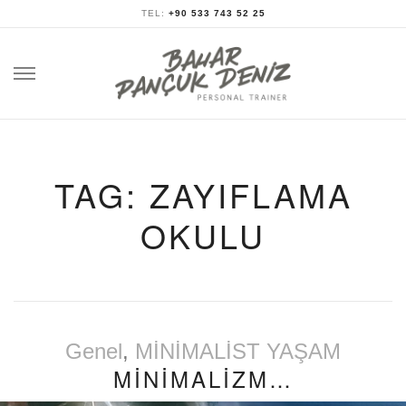
TEL:
+90 533 743 52 25
Skip
to
content
TAG: ZAYIFLAMA
OKULU
Genel
,
MİNİMALİST YAŞAM
MİNİMALİZM…