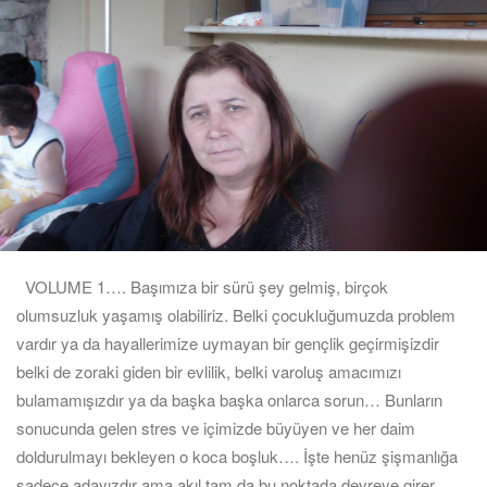
VOLUME 1…. Başımıza bir sürü şey gelmiş, birçok
olumsuzluk yaşamış olabiliriz. Belki çocukluğumuzda problem
vardır ya da hayallerimize uymayan bir gençlik geçirmişizdir
belki de zoraki giden bir evlilik, belki varoluş amacımızı
bulamamışızdır ya da başka başka onlarca sorun… Bunların
sonucunda gelen stres ve içimizde büyüyen ve her daim
doldurulmayı bekleyen o koca boşluk…. İşte henüz şişmanlığa
sadece adayızdır ama akıl tam da bu noktada devreye girer.