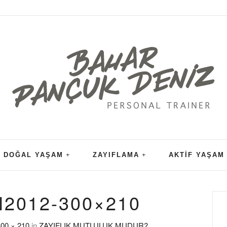
DOĞAL YAŞAM
ZAYIFLAMA
AKTIF YAŞAM
2012-300×210
00 × 210
in
ZAYIFLIK MUTLULUK MUDUR?