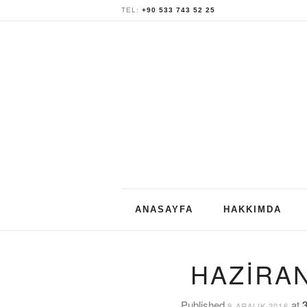
TEL:
+90 533 743 52 25
Skip
ANASAYFA
HAKKIMDA
to
content
HAZIRAN
Published
at
3
9 ARALIK 2016