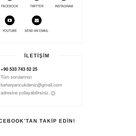
FACEBOOK
TWITTER
INSTAGRAM
YOUTUBE
SEND AN EMAIL
İLETIŞIM
+90 533 743 52 25
Tüm sorularınızı
baharpancukdeniz@gmail.com
adresine yollayabilirsiniz.
CEBOOK’TAN TAKIP EDIN!