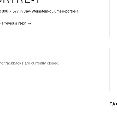
t
800 × 577
in
Jay-Weinstein-gulumse-portre-1
←
Previous
Next
→
 trackbacks are currently closed.
FA