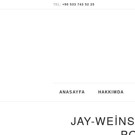
TEL:
+90 533 743 52 25
Skip
ANASAYFA
HAKKIMDA
to
content
JAY-WEIN
P