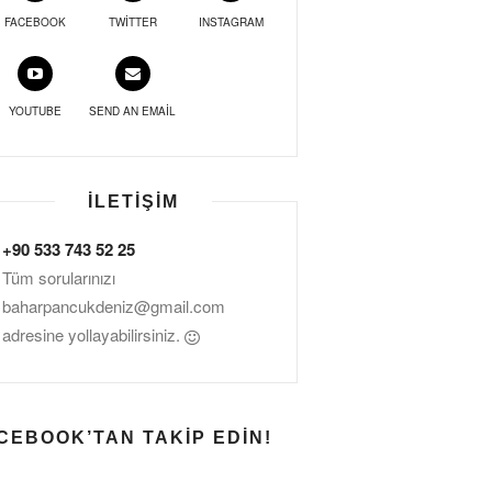
FACEBOOK
TWITTER
INSTAGRAM
YOUTUBE
SEND AN EMAIL
İLETIŞIM
+90 533 743 52 25
Tüm sorularınızı
baharpancukdeniz@gmail.com
adresine yollayabilirsiniz.
CEBOOK’TAN TAKIP EDIN!