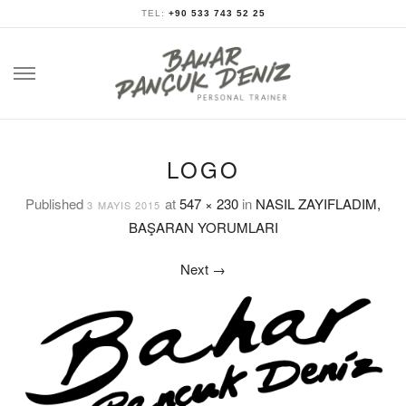
TEL:
+90 533 743 52 25
Skip
to
content
LOGO
Published
at
547 × 230
in
NASIL ZAYIFLADIM,
3 MAYIS 2015
BAŞARAN YORUMLARI
Next
→