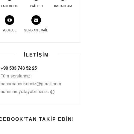
FACEBOOK
TWITTER
INSTAGRAM
YOUTUBE
SEND AN EMAIL
İLETIŞIM
+90 533 743 52 25
Tüm sorularınızı
baharpancukdeniz@gmail.com
adresine yollayabilirsiniz.
CEBOOK’TAN TAKIP EDIN!