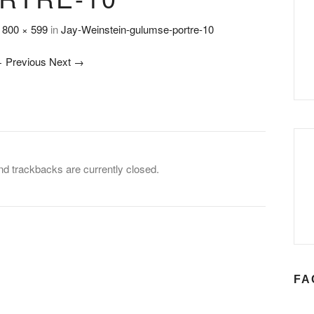
t
800 × 599
in
Jay-Weinstein-gulumse-portre-10
←
Previous
Next
→
 trackbacks are currently closed.
FA