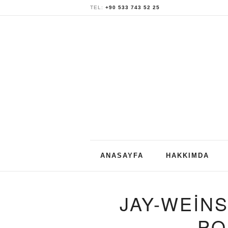
TEL:
+90 533 743 52 25
Skip
ANASAYFA
HAKKIMDA
to
content
JAY-WEIN
PO