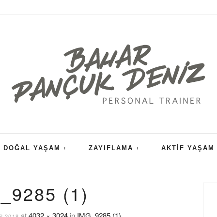
DOĞAL YAŞAM
ZAYIFLAMA
AKTIF YAŞAM
_9285 (1)
at
4032 × 3024
in
IMG_9285 (1)
S 2018