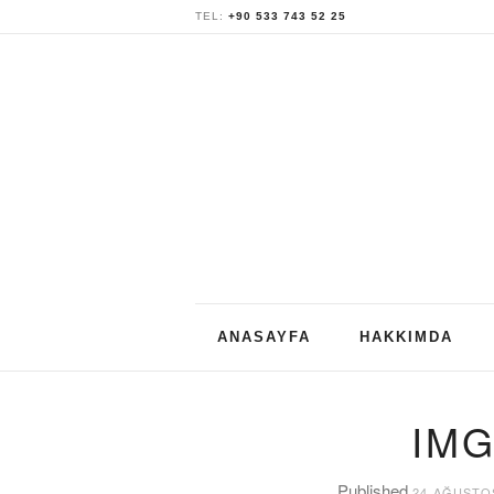
TEL:
+90 533 743 52 25
Skip
ANASAYFA
HAKKIMDA
to
content
IMG
Published
24 AĞUSTO