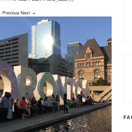
←
Previous
Next
→
FA