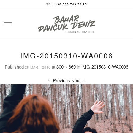
TEL:
+90 533 743 52 25
Skip
to
content
IMG-20150310-WA0006
Published
at
800 × 669
in
IMG-20150310-WA0006
28 MART 2016
←
Previous
Next
→