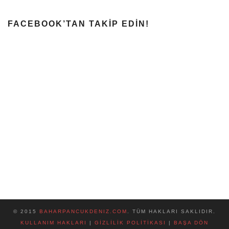
FACEBOOK’TAN TAKIP EDIN!
© 2015
BAHARPANCUKDENIZ.COM
. TÜM HAKLARI SAKLIDIR.
KULLANIM HAKLARI
|
GIZLILIK POLITIKASI
|
BAŞA DÖN