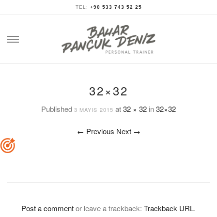
TEL:
+90 533 743 52 25
Skip
to
content
32×32
Published
at
32 × 32
in
32×32
3 MAYIS 2015
←
Previous
Next
→
Post a comment
or leave a trackback:
Trackback URL
.