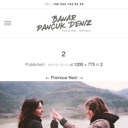
TEL:
+90 533 743 52 25
Skip
to
content
2
Published
at
1200 × 775
in
2
1 MAYIS 2015
←
Previous
Next
→