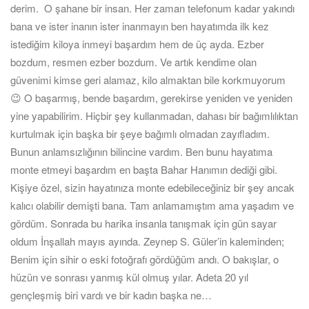
derim. O şahane bir insan. Her zaman telefonum kadar yakındı
bana ve ister inanın ister inanmayın ben hayatımda ilk kez
istediğim kiloya inmeyi başardım hem de üç ayda. Ezber
bozdum, resmen ezber bozdum. Ve artık kendime olan
güvenimi kimse geri alamaz, kilo almaktan bile korkmuyorum
😉 O başarmış, bende başardım, gerekirse yeniden ve yeniden
yine yapabilirim. Hiçbir şey kullanmadan, dahası bir bağımlılıktan
kurtulmak için başka bir şeye bağımlı olmadan zayıfladım.
Bunun anlamsızlığının bilincine vardım. Ben bunu hayatıma
monte etmeyi başardım en başta Bahar Hanımın dediği gibi.
Kişiye özel, sizin hayatınıza monte edebileceğiniz bir şey ancak
kalıcı olabilir demişti bana. Tam anlamamıştım ama yaşadım ve
gördüm. Sonrada bu harika insanla tanışmak için gün sayar
oldum İnşallah mayıs ayında. Zeynep S. Güler’in kaleminden;
Benim için sihir o eski fotoğrafı gördüğüm andı. O bakışlar, o
hüzün ve sonrası yanmış kül olmuş yılar. Adeta 20 yıl
gençleşmiş biri vardı ve bir kadın başka ne…