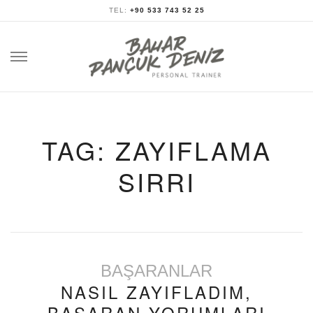
TEL:
+90 533 743 52 25
Skip
to
content
TAG: ZAYIFLAMA
SIRRI
BAŞARANLAR
NASIL ZAYIFLADIM,
BAŞARAN YORUMLARI