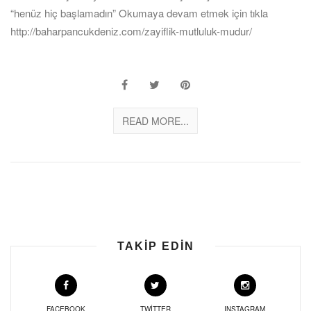
“henüz hiç başlamadın” Okumaya devam etmek için tıkla
http://baharpancukdeniz.com/zayiflik-mutluluk-mudur/
READ MORE...
TAKIP EDIN
FACEBOOK
TWITTER
INSTAGRAM