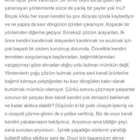
yaramayan yöntemlerde sizce de yanlış bir şeyler yok mu?
Birçok kilolu her insan kendini bu şov dünyası içinde kaybediyor
ve ne yapsa da kısır döngünün içinden çıkamıyor. Koşarak bir
yöntemden diğerine geçiyor. Emeksiz çözüm arayanları, ilk
önce kendini kandırmak isteyenleri kandırmak ve avutmak için
çok başarılı bir sistem kurulmuş durumda. Öncelikle kendini
temelden sorgulamaya başlamadan, bağımlılıklarından
vazgeçmeyi göze almadan doğru yolu bulman mümkün değil.
Yöntemlerin çoğu çözüm bulmak yerine seni kendi ürünlerine
bağımlı kılmaya çalıştığından bu kısır döngüden kalıcı olarak
kurtulmak mümkün olamıyor. Çünkü sorunu çözmeye çalışanlar
sorunun bir parçası iken kendi kendini yok etmesini beklemek
ne kadar akıllıca olabilir? Düşünün ki bir polis cinayet işlemiş ve
o cinayeti çözme görevi de o polise verilmiş. Biz de onun kendi
kendini yakalamasını bekliyoruz. Arıyorsun ama bildiğin şeyi,
sana sunulanı arıyorsun…İçinde yaşadığın sistemin yarattığı
kollektif bilinç etkiliyor seni de. Onun için başarısızım deme