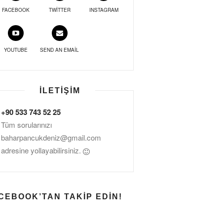
FACEBOOK
TWITTER
INSTAGRAM
YOUTUBE
SEND AN EMAIL
İLETIŞIM
+90 533 743 52 25
Tüm sorularınızı
baharpancukdeniz@gmail.com
adresine yollayabilirsiniz.
CEBOOK’TAN TAKIP EDIN!