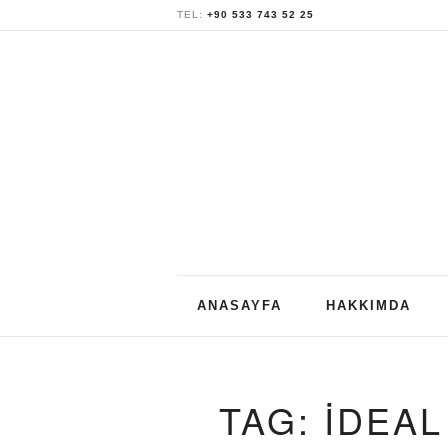
TEL:
+90 533 743 52 25
Skip
ANASAYFA
HAKKIMDA
to
content
TAG: IDEA