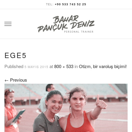
TEL:
+90 533 743 52 25
Skip
to
content
EGE5
Published
at
800 × 533
in
Otizm, bir varoluş biçimi!
5 MAYIS 2015
←
Previous