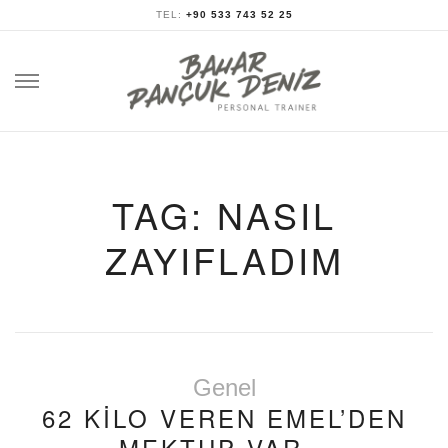
TEL:
+90 533 743 52 25
Skip
to
content
TAG: NASIL
ZAYIFLADIM
Genel
62 KILO VEREN EMEL’DEN
MEKTUP VAR…