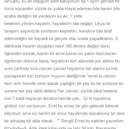
olmuştu, su an olduğum yere bakıyorum da 1 ayım gitmedi bir
ömür kazandım sizinle bu yolda.Hayal ederken bile benim bile
acaba dediğim bir yerdeyim su an. 1 yılda
bedenim,zihnim,hayatim, hayallerim bile değişti. Likya ile
tanıştım sayenizde sınırlarımı keşfettim, kendime bile itiraf
edemediğim bir hayaldi ve gerçek oldu orada yaşadıklarım, 2
dakikada insanin duyguları nasıl 180 derece değişir bunu
öğrendim sizinle, bazen bir anne,bazen en yakin dost,bazen
öğretmen oldunuz bana, hayatimin tüm alanında yer aldınız bu
sure zarfında size zaman zaman hayatıma her alanını sizinle
paylaşırken sizi zorluyor muyum dediğimde “emel bu benim
hem isim hemde zevk alarak yaptığım bir şey bu bir süreçse bu
surece her şey dahil dediniz”her zaman, sizinle ideal bedene
son 7 kaldı heyecan dorukta hemde çok…İyi ki hayatıma
girdiniz sizi seviyorum. Evet bu süreç bir gün gelecek bitecek
biliyorum ama siz benim bir omur hayatımda olacaksınız bir dost
bir arkadaş bir abla olarak…”” Sevgili Emel bu satırları yazarken
62 kilodaydı. Artık ideal kilosunda ve tam 56 kilo. Başaranlar