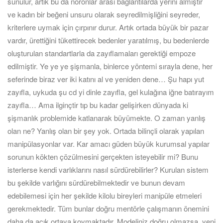
sunulur, artık bu da nöronlar arası bağlantılarda yerini almıştır
ve kadın bir beğeni unsuru olarak seyredilmişliğini seyreder,
kriterlere uymak için çırpınır durur. Artık ortada büyük bir pazar
vardır, ürettiğini tükettirecek bedenler yaratılmış, bu bedenlerde
oluşturulan standartlarla da zayıflamaları gerektiği empoze
edilmiştir. Ye ye ye şişmanla, binlerce yöntemi sırayla dene, her
seferinde biraz ver iki katını al ve yeniden dene… Şu hapı yut
zayıfla, uykuda şu cd yi dinle zayıfla, gel kulağına iğne batırayım
zayıfla… Ama ilginçtir tıp bu kadar gelişirken dünyada ki
şişmanlık problemide katlanarak büyümekte. O zaman yanlış
olan ne? Yanlış olan bir şey yok. Ortada bilinçli olarak yapılan
manipülasyonlar var. Kar amacı güden büyük kurumsal yapılar
sorunun kökten çözülmesini gerçekten isteyebilir mi? Bunu
isterlerse kendi varlıklarını nasıl sürdürebilirler? Kurulan sistem
bu şekilde varlığını sürdürebilmektedir ve bunun devam
edebilemesi için her şekilde kilolu bireyleri manipüle etmeleri
gerekmektedir. Tüm bunlar doğru mentörle çalışmanın önemini
daha da açık ortaya koymaktadır. Modeliniz doğru olmazsa, yeni