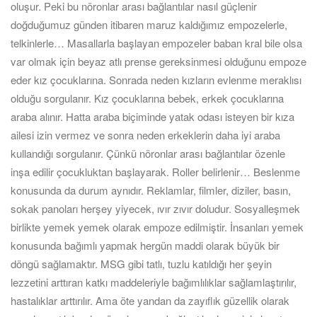
oluşur. Peki bu nöronlar arası bağlantılar nasıl güçlenir
doğduğumuz günden itibaren maruz kaldığımız empozelerle,
telkinlerle… Masallarla başlayan empozeler baban kral bile olsa
var olmak için beyaz atlı prense gereksinmesi olduğunu empoze
eder kız çocuklarına. Sonrada neden kızların evlenme meraklısı
olduğu sorgulanır. Kız çocuklarına bebek, erkek çocuklarına
araba alınır. Hatta araba biçiminde yatak odası isteyen bir kıza
ailesi izin vermez ve sonra neden erkeklerin daha iyi araba
kullandığı sorgulanır. Çünkü nöronlar arası bağlantılar özenle
inşa edilir çocukluktan başlayarak. Roller belirlenir… Beslenme
konusunda da durum aynıdır. Reklamlar, filmler, diziler, basın,
sokak panoları herşey yiyecek, ıvır zıvır doludur. Sosyalleşmek
birlikte yemek yemek olarak empoze edilmiştir. İnsanları yemek
konusunda bağımlı yapmak hergün maddi olarak büyük bir
döngü sağlamaktır. MSG gibi tatlı, tuzlu katıldığı her şeyin
lezzetini arttıran katkı maddeleriyle bağımlılıklar sağlamlaştırılır,
hastalıklar arttırılır. Ama öte yandan da zayıflık güzellik olarak