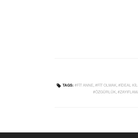
TAGS:
FIT ANNE
,
FIT OLMAK
,
IDEAL KI
ÖZGÜRLÜK
,
ZAYIFLA