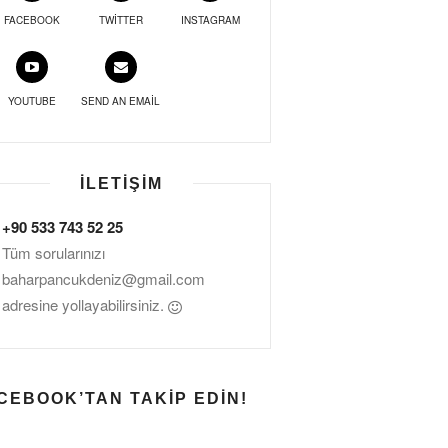
FACEBOOK
TWITTER
INSTAGRAM
YOUTUBE
SEND AN EMAIL
İLETIŞIM
+90 533 743 52 25
Tüm sorularınızı
baharpancukdeniz@gmail.com
adresine yollayabilirsiniz.
CEBOOK’TAN TAKIP EDIN!