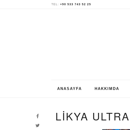
TEL:
+90 533 743 52 25
Skip
ANASAYFA
HAKKIMDA
to
content
LİKYA ULTR