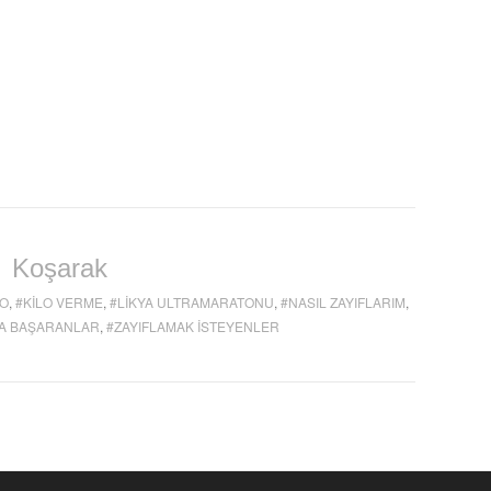
Koşarak
LO
,
KILO VERME
,
LIKYA ULTRAMARATONU
,
NASIL ZAYIFLARIM
,
MA BAŞARANLAR
,
ZAYIFLAMAK ISTEYENLER