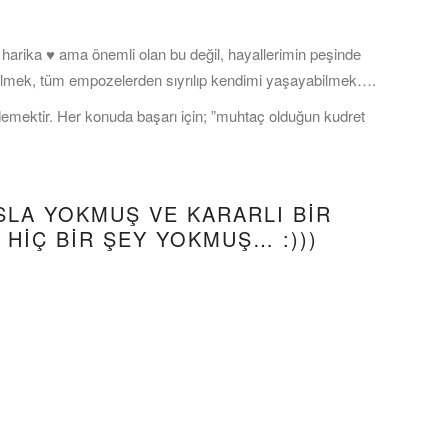
harika ♥ ama önemli olan bu değil, hayallerimin peşinde
lmek, tüm empozelerden sıyrılıp kendimi yaşayabilmek….
mektir. Her konuda başarı için; ”muhtaç olduğun kudret
SLA YOKMUŞ VE KARARLI BİR
HİÇ BİR ŞEY YOKMUŞ… :)))