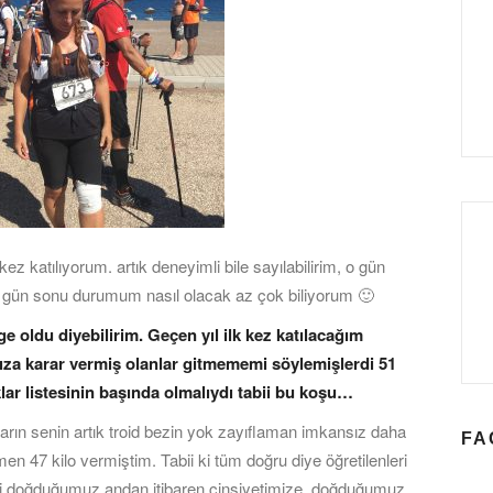
ez katılıyorum. artık deneyimli bile sayılabilirim, o gün
r, gün sonu durumum nasıl olacak az çok biliyorum 🙂
e oldu diyebilirim. Geçen yıl ilk kez katılacağım
za karar vermiş olanlar gitmememi söylemişlerdi 51
lar listesinin başında olmalıydı tabii bu koşu…
ların senin artık troid bezin yok zayıflaman imkansız daha
FA
n 47 kilo vermiştim. Tabii ki tüm doğru diye öğretilenleri
zi doğduğumuz andan itibaren cinsiyetimize, doğduğumuz